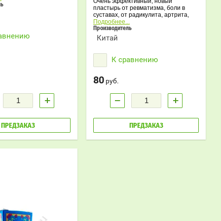
Очень эффективный, новый
палительное,
ль
пластырь от ревматизма, боли в
ное действие.
суставах, от радикулита, артрита,
хондроза. Не имеет согревающего
Подробнее...
действия.
Производитель
равнению
Китай
К сравнению
80
руб.
+
−
+
ПРЕДЗАКАЗ
ПРЕДЗАКАЗ