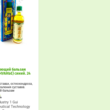
яющий бальзам
ЧУАНЬЕ) синий. 24
уставах, остеохондроза,
паления суставов.
й бальзам
ый по секретам
.
онахов. Хорошо
ль
ванный состав
ustry 1 Gui
х ингредиентов
utical Technology
мощное и быстрое