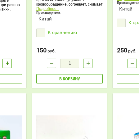
противоотечное, улучшает
щее и
противовос
Производите
кровообращение, согревает, снимает
при разных
противоотеч
Китай
боль различного происхождения, в
Подробнее...
ывихи,
том числе головную, зубную,
Производитель
астяжение
мышечную, суставную, при артрите,
реждение
Китай
остеохондрозе, радикулите и т.д.
К с
К сравнению
150
250
руб.
руб.
+
−
+
−
В КОРЗИНУ