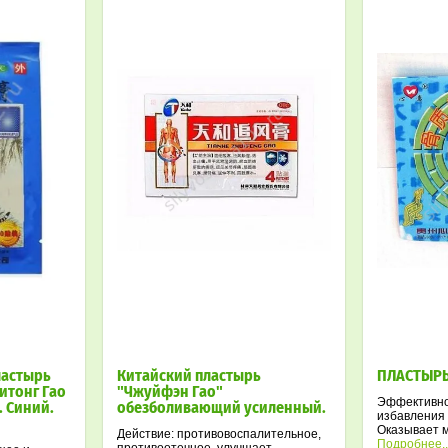
ластырь
Китайский пластырь
ПЛАСТЫРЬ
итонг Гао
"Чжуйфэн Гао"
Эффективно
. Синий.
обезболивающий усиленный.
избавления 
Оказывает 
Действие: противовоспалительное,
обезболива
Подробнее..