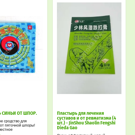
 СИНЬИ ОТ ШПОР.
Пластырь для лечения
суставов и от ревматизма (4
е сродство для
шт.) - JinShou Shaolin Fengshi
от пяточной шпоры!
Dieda Gao
местное
ющее,
.