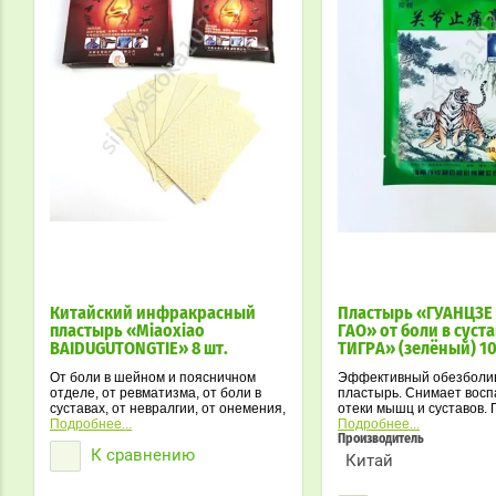
Китайский инфракрасный
Пластырь «ГУАНЦЗЕ
пластырь «Miaoxiao
ГАО» от боли в суст
BAIDUGUTONGTIE» 8 шт.
ТИГРА» (зелёный) 10
От боли в шейном и поясничном
Эффективный обезбол
отделе, от ревматизма, от боли в
пластырь. Снимает восп
суставах, от невралгии, от онемения,
отеки мышц и суставов. 
при ушибах и травмах,
Подробнее...
артритах, радикулитах, 
Подробнее...
остеохондроз.
др. воспалительных про
Производитель
К сравнению
различной этиологии.
Китай