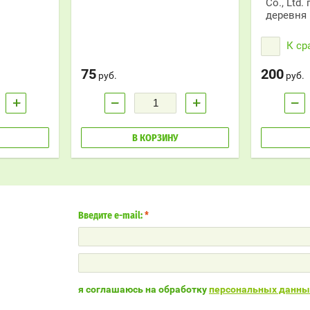
Co., Ltd.
действие на
Быстро сним
деревня 
отек.
К с
75
200
руб.
руб.
+
−
+
−
В КОРЗИНУ
Введите e-mail:
*
я соглашаюсь на обработку
персональных данны