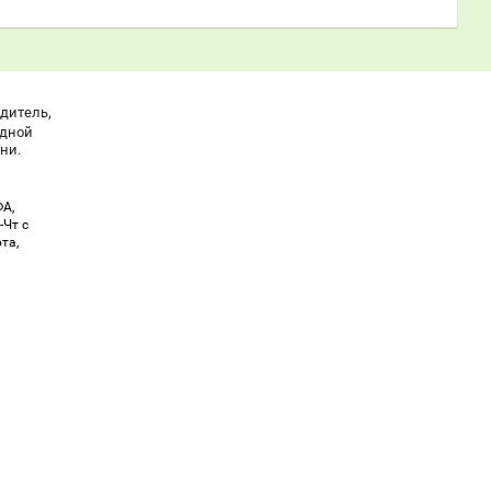
,
одитель
одной
ни.
ФА,
-Чт с
ота,