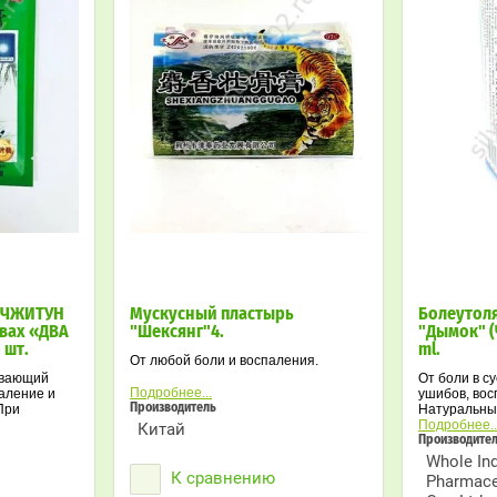
 ЧЖИТУН
Мускусный пластырь
Болеутол
авах «ДВА
"Шексянг"4.
"Дымок" (
 шт.
ml.
От любой боли и воспаления.
ивающий
От боли в с
Подробнее...
аление и
ушибов, вос
Производитель
При
Натуральны
невритах, и
изготовленн
Подробнее..
Китай
явлениях
Тибетских м
Производите
сбалансиро
Whole Ind
натуральны
К сравнению
Pharmace
оказывает 