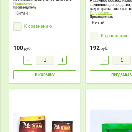
Надёжное обезболиваю
улучшает кровообращение, снимает
Подробнее...
заживляющее средство, 
отечность
Производитель
видах травм, таких как: в
Китай
ушибы, кровоподтёки, р
Подробнее...
или разрыв связок, пов
Производитель
суставов.
Китай
К сравнению
К сравнению
100
192
руб.
руб.
−
+
−
В КОРЗИНУ
ПРЕДЗАКАЗ