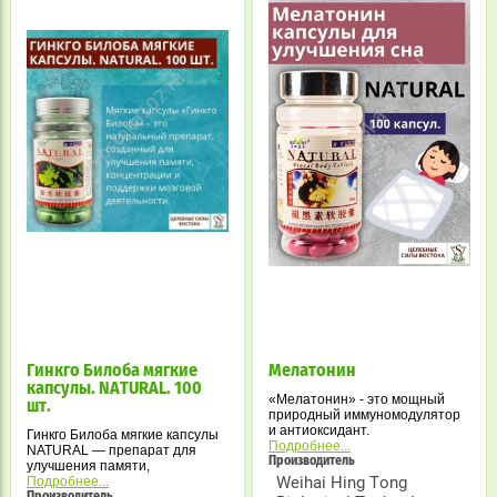
Гинкго Билоба мягкие
Мелатонин
капсулы. NATURAL. 100
«Мелатонин» - это мощный
шт.
природный иммуномодулятор
и антиоксидант.
Гинкго Билоба мягкие капсулы
Значительно улучшает
Подробнее...
NATURAL — препарат для
качество сна; Эффективно
Производитель
улучшения памяти,
устраняет бессонницу, что в
Weihai Hing Tong
концентрации и поддержки
Подробнее...
свою очередь укрепляет общее
Производитель