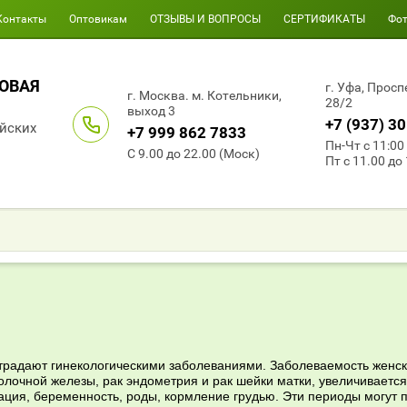
Контакты
Оптовикам
ОТЗЫВЫ И ВОПРОСЫ
СЕРТИФИКАТЫ
Фо
НОВАЯ
г. Уфа, Прос
г. Москва. м. Котельники,
28/2
выход 3
+7 (937) 3
айских
+7 999 862 7833
Пн-Чт с 11:00 
С 9.00 до 22.00 (Моск)
Пт с 11.00 до
страдают гинекологическими заболеваниями. Заболеваемость женс
лочной железы, рак эндометрия и рак шейки матки, увеличиваетс
ция, беременность, роды, кормление грудью. Эти периоды могут п