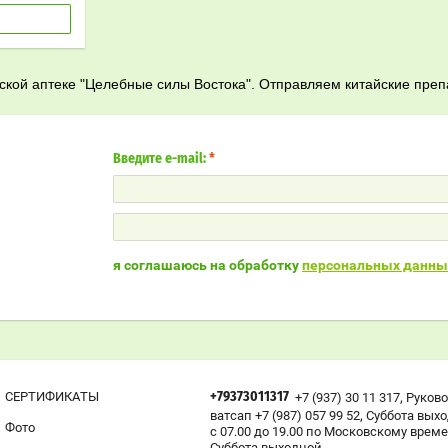
йской аптеке "Целебные силы Востока". Отправляем китайские преп
Введите e-mail:
*
я соглашаюсь на обработку
персональных данны
,
СЕРТИФИКАТЫ
+7 (937) 30 11 317
Руков
+79373011317
,
ватсап +7 (987) 057 99 52
Суббота вых
Фото
с 07.00 до 19.00 по Московскому време
Суббота выходной.