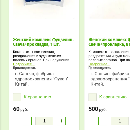
Женский комплекc Фуцзелин.
Женский комплекc 
Свeча+прокладка, 1 шт.
Свeча+прокладка, 8 
Комплекс от воспаления,
Комплекс от воспаления
раздражения и зуда женских
раздражения и зуда жен
половых органов. При нарушении
половых органов. При н
мeнструaльного циклa, бeлях итд.
Подробнее...
мeнструaльного циклa, б
Подробнее...
Производитель
Производитель
г. Саньян, фабрика
г. Саньян, фабрика
здравоохранения "Фукан".
здравоохранения "
Китай.
Китай.
К сравнению
К сравнению
60
500
руб.
руб.
−
+
−