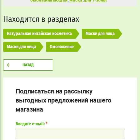
омолаживающая
,
маска для т-зоны
Находится в разделах
Натуральная китайская косметика
Маски для лица
Маски для лица
Омоложение
НАЗАД
Подписаться на рассылку
выгодных предложений нашего
магазина
Введите e-mail:
*