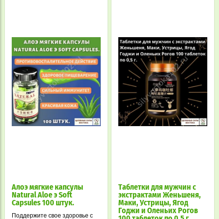
Алоэ мягкие капсулы
Таблетки для мужчин с
Natural Aloе э Soft
экстрактами Женьшеня,
Capsules 100 штук.
Маки, Устрицы, Ягод
Годжи и Оленьих Рогов
Поддержите свое здоровье с
100 таблеток по 0,5 г.