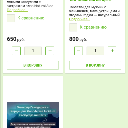
мягкими капсулами с
экстрактом алоэ Natural Aloe.
Таблетки для мужчин с
Для улучшения пищеварения,
Подробнее...
женьшенем, мака, устрицами и
здоровья кожи и укрепления
ягодами годжи — натуральный
К сравнению
иммунитета.
комплекс для поддержки
Подробнее...
мужского здоровья.
К сравнению
650
800
руб.
руб.
−
+
−
+
В КОРЗИНУ
В КОРЗИНУ