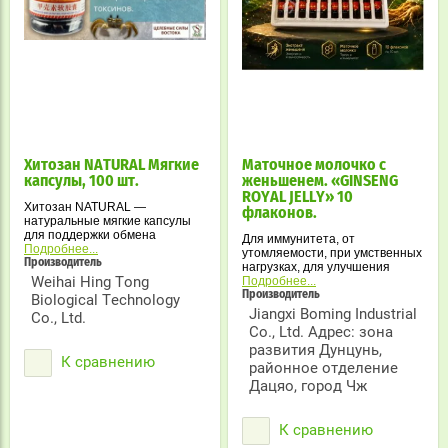
Хитозан NATURAL Мягкие
Маточное молочко с
капсулы, 100 шт.
женьшенем. «GINSENG
ROYAL JELLY» 10
Хитозан NATURAL —
флаконов.
натуральные мягкие капсулы
для поддержки обмена
Для иммунитета, от
веществ, снижения
Подробнее...
утомляемости, при умственных
холестерина и детоксикации
Производитель
нагрузках, для улучшения
организма.
Weihai Hing Tong
потенции и женского либидо.
Подробнее...
Производитель
Biological Technology
Jiangxi Boming Industrial
Co., Ltd.
Co., Ltd. Адрес: зона
развития Дунцунь,
К сравнению
районное отделение
Дацяо, город Чж
К сравнению