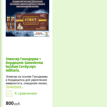
Эликсир Ганодерма +
Кордицепс Ganoderma
lucidum Cordyceps
militaris.
Эликсир на основе Ганодермы
и Кордицепса для укрепления
иммунитета, очищения легких,
поддержки сердца и нервной
Подробнее...
системы. Натуральное
К сравнению
средство для омоложения и
восстановления сил.
800
руб.