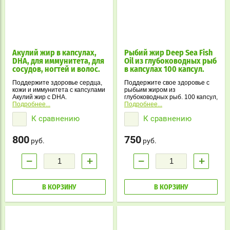
Акулий жир в капсулах,
Рыбий жир Deep Sea Fish
DHA, для иммунитета, для
Oil из глубоководных рыб
сосудов, ногтей и волос.
в капсулах 100 капсул.
Поддержите здоровье сердца,
Поддержите свое здоровье с
кожи и иммунитета с капсулами
рыбьим жиром из
Акулий жир с DHA.
глубоководных рыб. 100 капсул,
Натуральный источник Омега-3
Подробнее...
богатых Омега-3, Омега-6,
Подробнее...
жирных кислот для вашего
Омега-9, и витаминами для
К сравнению
К сравнению
организма!
поддержания сердца, сосудов
и общего тонуса организма.
800
750
руб.
руб.
−
+
−
+
В КОРЗИНУ
В КОРЗИНУ