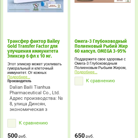
Трансфер фактор Bailey
Омега-3 Глубоководный
Gold Transfer Factor для
Полиеновый Рыбий Жир
улучшения иммунитета
60 капсул. OMEGA 3-95%
Эликсир 6 фл х 10 мг.
Поддержите свое здоровье с
Омега-3 Глубоководным
Этот эликсир может усиливать
Полиеновым Рыбьим Жиром,
гуморальный и клеточный
содержащим 95% полезных
Подробнее...
иммунитет. От кожных
жирных кислот. Идеальный
заболеваний, от герпеса,
Подробнее...
К сравнению
выбор для здоровья сердца,
псориаза и экземы.
Производитель
иммунитета и красоты!
Dalian Baili Tianhua
Он используется для
Pharmaceutical Co., Ltd.
адъювантного лечения
Адрес производства: №
вирусных или грибковых
внутриклеточных инфекций,
8, улица Динсян,
которые трудно
экономическая з
контролировать некоторыми
антибиотиками. Такие, как
опоясывающий герпес,
К сравнению
эпидемический энцефалит,
инфекция Candida albicans,
вирусный миокардит и т. д. Он
500
650
руб.
руб.
также может использоваться в