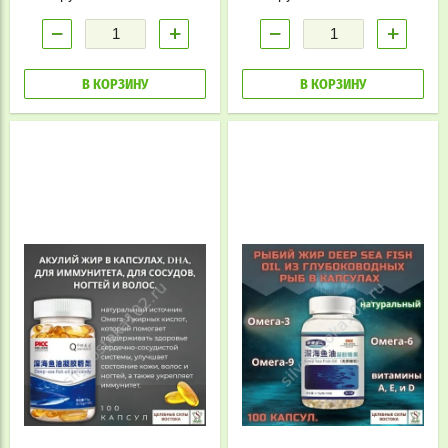
качестве адъювантного
лечения злокачественных
−
+
−
+
опухолей; этот продукт может
использоваться при экземе,
для снижения тромбоцитов
крови, синдроме
В КОРЗИНУ
В КОРЗИНУ
множественной инфекции,
хронических Заболеваний
иммунной недостаточности,
таких, как грибковые
заболевания слизистой
оболочки кожи.