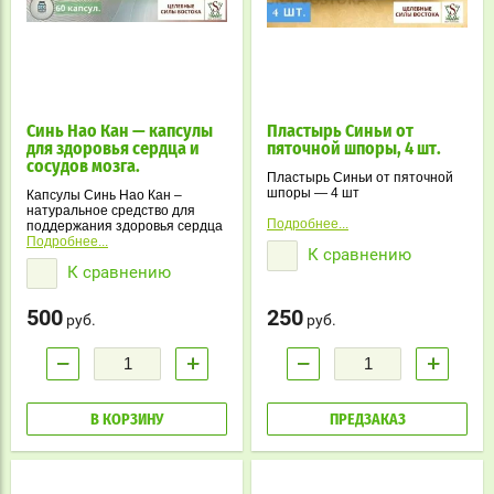
Синь Нао Кан — капсулы
Пластырь Синьи от
для здоровья сердца и
пяточной шпоры, 4 шт.
сосудов мозга.
Пластырь Синьи от пяточной
шпоры — 4 шт
Капсулы Синь Нао Кан –
натуральное средство для
Подробнее...
поддержания здоровья сердца
и сосудов мозга. Улучшает
Подробнее...
К сравнению
кровообращение, снижает
К сравнению
уровень холестерина,
нормализует артериальное
давление и помогает при
500
250
головных болях, шуме в ушах,
руб.
руб.
головокружениях.
−
+
−
+
В КОРЗИНУ
ПРЕДЗАКАЗ