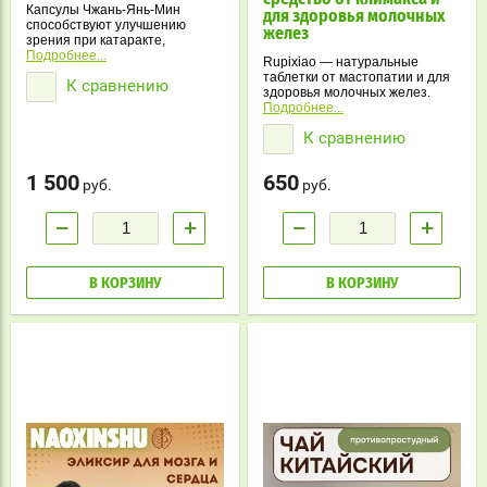
Капсулы Чжань-Янь-Мин
для здоровья молочных
способствуют улучшению
желез
зрения при катаракте,
укрепляют печень и почки,
Подробнее...
Rupixiao — натуральные
обеспечивая естественную
таблетки от мастопатии и для
К сравнению
поддержку глаз изнутри.
здоровья молочных желез.
Улучшают гормональный
Подробнее...
баланс, снимают боль и
К сравнению
воспаление.
1 500
650
руб.
руб.
−
+
−
+
В КОРЗИНУ
В КОРЗИНУ