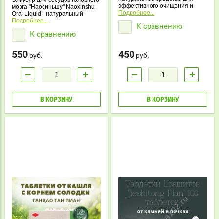
Эликсир для сосудов головного
эффективного очищения и
мозга "Наосиньшу" Naoxinshu
восстановления печени.
Подробнее...
Oral Liquid - натуральный
Помогает при различных
препарат для улучшения
Подробнее...
К сравнению
заболеваниях печени,
работы мозга и сосудов.
К сравнению
улучшает пищеварение,
Снимает головную боль,
нормализует стул и
головокружение, усталость,
восстанавливает селезёнку.
улучшает память и
550
450
Подходит для лечения
кровообращение. В упаковке 10
руб.
руб.
гепатита, цирроза и жирового
флаконов.
гепатоза.
−
+
−
+
В КОРЗИНУ
В КОРЗИНУ