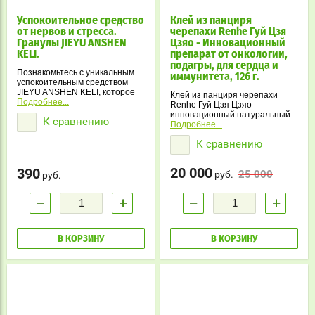
Успокоительное средство
Клей из панциря
от нервов и стресса.
черепахи Renhe Гуй Цзя
Гранулы JIEYU ANSHEN
Цзяо - Инновационный
KELI.
препарат от онкологии,
подагры, для сердца и
Познакомьтесь с уникальным
иммунитета, 126 г.
успокоительным средством
JIEYU ANSHEN KELI, которое
Клей из панциря черепахи
поможет вам избавиться от
Подробнее...
Renhe Гуй Цзя Цзяо -
стресса, нервного напряжения
инновационный натуральный
К сравнению
и бессонницы. Мягкое действие
препарат для здоровья всего
Подробнее...
препарата и его натуральный
организма. Помогает в лечении
состав делают его идеальным
К сравнению
онкологических заболеваний,
выбором для всех, кто ищет
подагры, сердечно-сосудистых
эффективное решение
проблем и укрепляет
20 000
390
проблемы с нервами.
25 000
иммунитет. Поддерживает
руб.
руб.
здоровье сердца, улучшает
кровообращение и повышает
−
+
−
+
защитные функции организма.
В КОРЗИНУ
В КОРЗИНУ