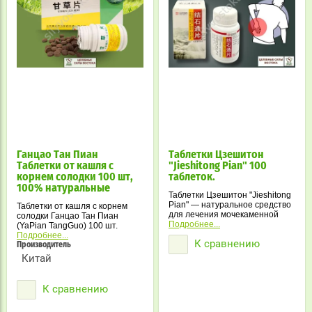
Ганцао Тан Пиан
Таблетки Цзешитон
Таблетки от кашля с
"Jieshitong Pian" 100
корнем солодки 100 шт,
таблеток.
100% натуральные
Таблетки Цзешитон "Jieshitong
Pian" — натуральное средство
Таблетки от кашля с корнем
для лечения мочекаменной
солодки Ганцао Тан Пиан
болезни и инфекций
Подробнее...
(YaPian TangGuo) 100 шт.
мочевыводящих путей.
Подробнее...
К сравнению
Эффективные таблетки от
Производитель
кашля, бронхита, ангины,
Китай
простуды, а также других
хронических и острых
заболеваний дыхательных
К сравнению
путей.