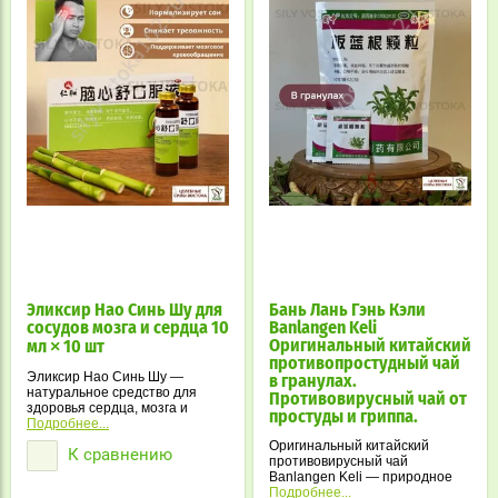
Эликсир Нао Синь Шу для
Бань Лань Гэнь Кэли
сосудов мозга и сердца 10
Banlangen Keli
Оригинальный китайский
мл × 10 шт
противопростудный чай
Эликсир Нао Синь Шу —
в гранулах.
натуральное средство для
Противовирусный чай от
здоровья сердца, мозга и
простуды и гриппа.
нервной системы. Помогает
Подробнее...
при бессоннице, тревоге и
Оригинальный китайский
К сравнению
упадке сил.
противовирусный чай
Banlangen Keli — природное
средство при простуде, гриппе
Подробнее...