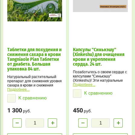
Таблетки для похудения и
Капсулы "Синькэшу"
снижения сахара в крови
(Xinkeshu) для очищения
Tangniaole Pian Таблетки
крови и укрепления
от диабета. Большая
сердца. 24 шт.
упаковка 84 шт.
Позаботьтесь о своем сердце с
капсулами "Синькэшу"
Натуральный растительный
(Xinkeshu)! Эти натуральные
препарат для снижения уровня
китайские капсулы помогут вам
Подробнее...
сахара в крови и снижения
бороться с сердечными
веса, Для улучшения работы
Подробнее...
К сравнению
болями, ишемией, гипертонией
почек и желудка. Для очищения
К сравнению
и другими сердечно-
легких, от застоя и потемнения
сосудистыми заболеваниями.
конечностей.
Попробуйте прямо сейчас и
1 300
450
почувствуйте, как ваше сердце
руб.
руб.
становится сильнее и здоровее
каждый день!
−
+
−
+