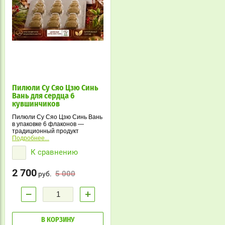
Пилюли Су Сяо Цзю Синь
Вань для сердца 6
кувшинчиков
Пилюли Су Сяо Цзю Синь Вань
в упаковке 6 флаконов —
традиционный продукт
китайской медицины для
Подробнее...
поддержки сердца и сосудов.
К сравнению
Удобный формат для
длительного курса с
натуральными компонентами и
2 700
5 000
проверенной рецептурой.
руб.
−
+
В КОРЗИНУ