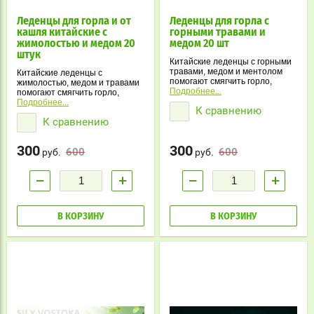
Леденцы для горла и от
Леденцы для горла с
кашля китайские с
горными травами и
жимолостью и медом 20
медом 20 шт
штук
Китайские леденцы с горными
травами, медом и ментолом
Китайские леденцы с
помогают смягчить горло,
жимолостью, медом и травами
уменьшить першение и
Подробнее...
помогают смягчить горло,
подарить ощущение свежести.
уменьшить першение и
Подробнее...
К сравнению
Натуральный состав и
освежить дыхание.
К сравнению
приятный вкус делают их
Натуральный состав и
удобными для ежедневного
приятный вкус делают их
использования.
удобными для ежедневного
300
300
600
600
использования.
руб.
руб.
−
+
−
+
В КОРЗИНУ
В КОРЗИНУ