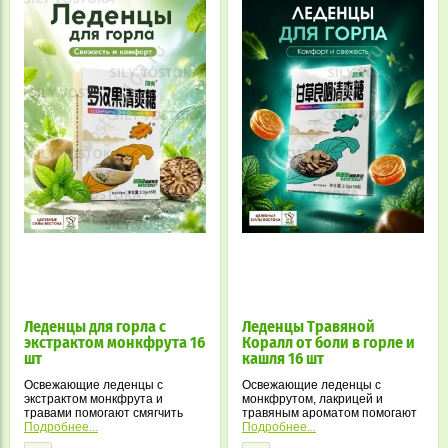
Леденцы для горла с
Леденцы Травяной
экстрактом монкфрута 16
Коралл от боли в горле и
шт
кашля 16 шт
Освежающие леденцы с
Освежающие леденцы с
экстрактом монкфрута и
монкфрутом, лакрицей и
травами помогают смягчить
травяным ароматом помогают
горло, уменьшить першение и
Подробнее...
смягчить горло, уменьшить
Подробнее...
освежить дыхание. Удобный
першение и подарить