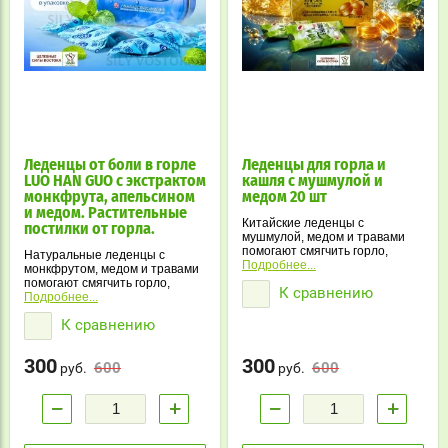
Леденцы от боли в горле
Леденцы для горла и
LUO HAN GUO с экстрактом
кашля с мушмулой и
монкфрута, апельсином
медом 20 шт
и медом. Растительные
Китайские леденцы с
постилки от горла.
мушмулой, медом и травами
помогают смягчить горло,
Натуральные леденцы с
уменьшить першение и
Подробнее...
монкфрутом, медом и травами
подарить ощущение свежести.
помогают смягчить горло,
К сравнению
Натуральная формула и
уменьшить першение и
Подробнее...
приятный вкус делают их
освежить дыхание. Удобный
удобными для ежедневного
К сравнению
формат и приятный вкус
использования.
делают их отличным решением
при дискомфорте в горле в
300
300
600
600
любое время.
руб.
руб.
−
+
−
+