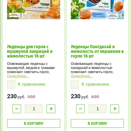
Леденцы для горла с
Леденцы Пангдахай и
мушмулой лакрицей и
жимолость от першения в
жимолостью 16 шт
горле 16 шт
Освежающие леденцы с
Освежающие леденцы с
мушмулой, медом и травами
пангдахай и жимолостью
помогают смягчить горло,
помогают смягчить горло,
уменьшить першение и
Подробнее...
уменьшить першение и
Подробнее...
подарить ощущение свежести.
подарить ощущение свежести.
К сравнению
К сравнению
Компактная упаковка удобна
Травяная формула и мятные
для дома, офиса и поездок.
нотки делают их комфортными
для ежедневного
230
230
500
600
руб.
использования.
руб.
−
+
−
+
В КОРЗИНУ
В КОРЗИНУ