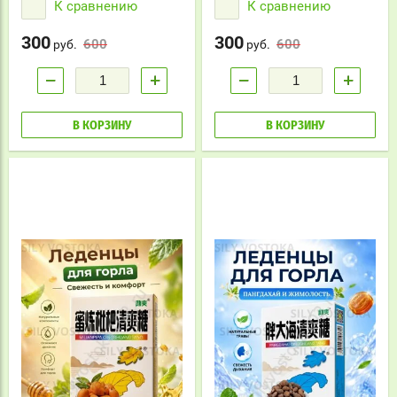
К сравнению
К сравнению
формат и приятный вкус
ощущение свежести.
подходят для ежедневного
Компактная упаковка удобна
использования дома и в
для ежедневного
300
300
600
600
дороге.
руб.
использования.
руб.
−
+
−
+
В КОРЗИНУ
В КОРЗИНУ