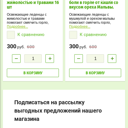
жимолостью и травами 16
боли в горле от кашля со
шт
вкусом ореха Мальвы.
Освежающие леденцы с
Освежающие леденцы с
жимолостью и травами
мушмулой и орехом мальвы
помогают смягчить горло,
помогают смягчить горло,
уменьшить першение и
Подробнее...
уменьшить першение и
Подробнее...
освежить дыхание. Комплекс
подарить ощущение свежести.
К сравнению
К сравнению
растительных компонентов и
Травяная формула и приятный
приятный вкус делают их
вкус подходят для ежедневного
удобными для ежедневного
использования.
300
300
600
600
использования.
руб.
руб.
−
+
−
+
В КОРЗИНУ
В КОРЗИНУ
Подписаться на рассылку
выгодных предложений нашего
магазина