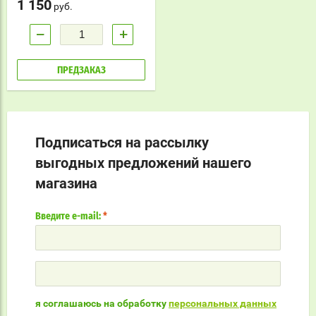
1 150
руб.
диабете, снижении памяти и
интеллекта.
−
+
ПРЕДЗАКАЗ
Подписаться на рассылку
выгодных предложений нашего
магазина
Введите e-mail:
*
я соглашаюсь на обработку
персональных данных