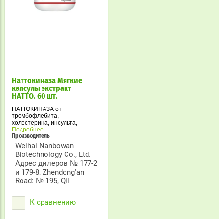
Наттокиназа Мягкие
капсулы экстракт
НАТТО. 60 шт.
НАТТОКИНАЗА от
тромбофлебита,
холестерина, инсульта,
ишемии.
Подробнее...
Производитель
Наттокиназа натуральный
Weihai Nanbowan
препарат, который широко
Biotechnology Co., Ltd.
используется для
Адрес дилеров № 177-2
профилактики и терапии
сердечно-сосудистых
и 179-8, Zhendong'an
заболеваний. Натокиназу
Road: № 195, Qil
назначают при повышенном
содержании холестерина в
крови, при ишемической
К сравнению
болезни сердца, после
инсульта или сердечного
приступа, при гипертонии,