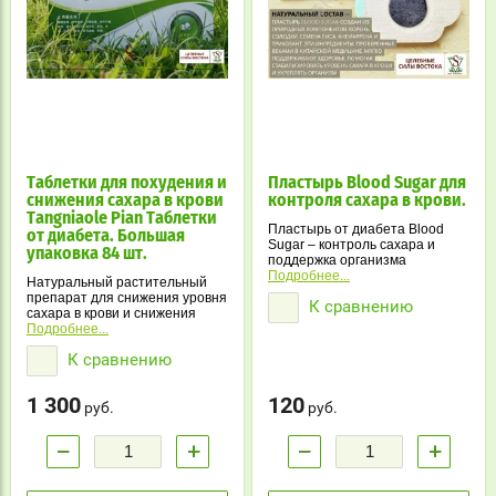
Таблетки для похудения и
Пластырь Blood Sugar для
снижения сахара в крови
контроля сахара в крови.
Tangniaole Pian Таблетки
Пластырь от диабета Blood
от диабета. Большая
Sugar – контроль сахара и
упаковка 84 шт.
поддержка организма
Подробнее...
Натуральный растительный
препарат для снижения уровня
К сравнению
сахара в крови и снижения
веса, Для улучшения работы
Подробнее...
почек и желудка. Для очищения
К сравнению
легких, от застоя и потемнения
конечностей.
1 300
120
руб.
руб.
−
+
−
+