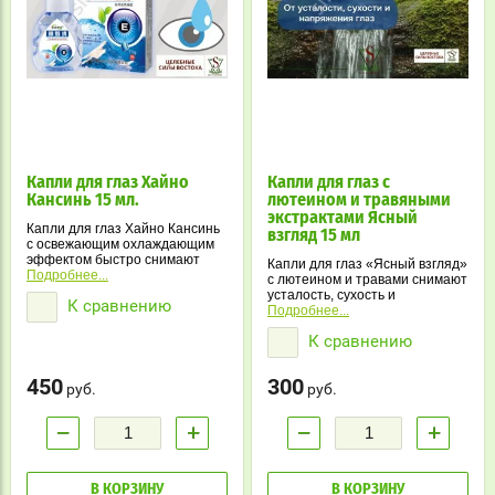
Капли для глаз Хайно
Капли для глаз с
Кансинь 15 мл.
лютеином и травяными
экстрактами Ясный
Капли для глаз Хайно Кансинь
взгляд 15 мл
с освежающим охлаждающим
эффектом быстро снимают
Капли для глаз «Ясный взгляд»
усталость и дискомфорт,
Подробнее...
с лютеином и травами снимают
связанные с сухостью, зудом и
усталость, сухость и
К сравнению
покраснением глаз. Идеальны
напряжение после
Подробнее...
для тех, кто много времени
компьютера. Освежают,
проводит за компьютером или
К сравнению
увлажняют и улучшают
испытывает зрительное
четкость зрения.
напряжение.
450
300
руб.
руб.
−
+
−
+
В КОРЗИНУ
В КОРЗИНУ