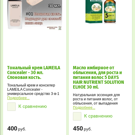
Тональный крем LAMEILA
Масло имбирное от
Concealer - 30 мл.
облысения, для роста и
Слоновая кость.
питания волос 5 DAYS
HAIR NUTRIENT SOLUTION
Тональный крем и консилер
ELHOE 30 ml.
LAMEILA Concealer -
универсальное средство 3-в-1
Натуральная эссенция для
для идеальной кожи.
Подробнее...
роста и питания волос, от
Увлажняет, корректирует
облысения, от выпадения
К сравнению
форму лица и создает ровный,
волос.
Подробнее...
бархатистый тон без изъянов.
Восстановление фолликул,
К сравнению
ускорение роста и улучшение
густоты и толщины волос.
400
450
руб.
руб.