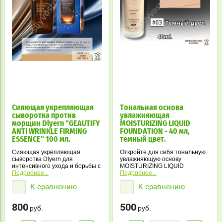
Сияющая укрепляющая
Тональная основа
сыворотка против
увлажняющая
морщин Dlyern "GEAUTIFY
MOISTURIZING LIQUID
ANTI WRINKLE FIRMING
FOUNDATION - 40 мл,
ESSENCE" 100 мл.
темный цвет.
Сияющая укрепляющая
Откройте для себя тональную
сыворотка Dlyern для
увлажняющую основу
интенсивного ухода и борьбы с
MOISTURIZING LIQUID
возрастными изменениями.
Подробнее...
FOUNDATION - идеально
Подробнее...
подходящую для создания
К сравнению
К сравнению
безупречного макияжа. Эта
стойкая основа с легкой
текстурой подходит для любого
800
500
руб.
типа кожи и дарит ощущение
руб.
свежести.