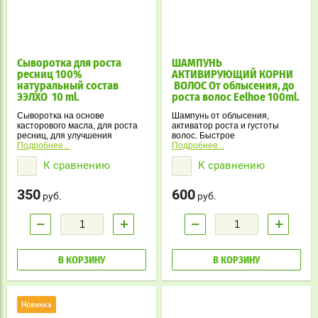
Сыворотка для роста
ШАМПУНЬ
ресниц 100%
АКТИВИРУЮЩИЙ КОРНИ
натуральный состав
ВОЛОС От облысения, до
ЭЭЛХО 10 ml.
роста волос Eelhoe 100ml.
Сыворотка на основе
Шампунь от облысения,
касторового масла, для роста
активатор роста и густоты
ресниц, для улучшения
волос. Быстрое
толщины, густоты, для
Подробнее...
восстановление, натуральный
Подробнее...
улучшения формы ресниц.
состав. Для всех типов волос.
К сравнению
К сравнению
350
600
руб.
руб.
−
+
−
+
В КОРЗИНУ
В КОРЗИНУ
Новинка