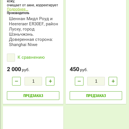
кожу,
очищает от акне, корректирует
пигментацию, делает кожу
Подробнее...
упругой и удаляет морщинки.
Производитель
Удаляет излишний подкожный
Шеннан Мидл Роуд и
жир, очищает поры, убирает
Heereraer ER30EF, район
чёрные точки.
Луоху, город
Шэньчжэнь.
Доверенная сторона:
Shanghai Niwe
К сравнению
2 000
450
руб.
руб.
−
+
−
+
ПРЕДЗАКАЗ
ПРЕДЗАКАЗ