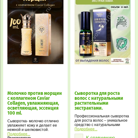
Молочко против морщин
Сыворотка для роста
с коллагеном Caviar
волос с натуральными
Collagen, увлажняющая,
растительными
осветляющая, эссенция
экстрактами.
100 ml.
Профессиональная сыворотка
для роста волос – уникальное
Сыворотка- молочко отлично
средство с натуральными
увлажняет кожу и делает ее
растительными экстрактами,
Подробнее...
нежной и шелковистой.
разработанное для
Продукт эффективен для
Подробнее...
К сравнению
укрепления волос, стимуляции