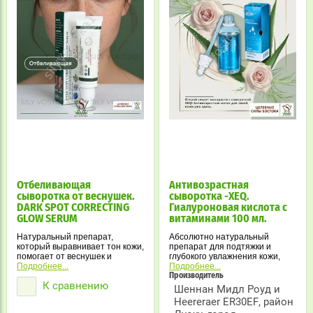
Отбеливающая
Антивозрастная
сыворотка от веснушек.
сыворотка -XEQ.
DARK SPOT CORRECTING
Гиалуроновая кислота с
GLOW SERUM
витаминами 100 мл.
Натуральный препарат,
Абсолютно натуральный
который выравнивает тон кожи,
препарат для подтяжки и
помогает от веснушек и
глубокого увлажнения кожи,
пигментных пятен, увлажняет и
Подробнее...
для избавления от морщин,
Подробнее...
питает кожу.
гусиных лапок, от старения и
Производитель
К сравнению
обвисания кожи. От кругов и
Шеннан Мидл Роуд и
мешков в зоне вокруг глаз.
Heereraer ER30EF, район