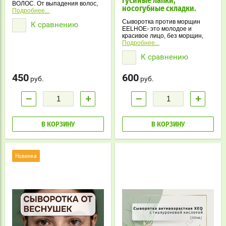
гусиные лапки,
ВОЛОС. От выпадения волос,
носогубные складки.
от облысения.
Подробнее...
Активирует спящие волосяные
Сыворотка против морщин
К сравнению
фолликулы, питает корни
EELHOE- это молодое и
волос, улучшает густоту и рост
красивое лицо, без морщин,
волос.
тонких линий и провисаний.
Подробнее...
Это средство позволяет
К сравнению
сохранить молодость и
восстановить увядающую кожу
лица и шеи.
450
600
руб.
руб.
−
+
−
+
В КОРЗИНУ
В КОРЗИНУ
Новинка