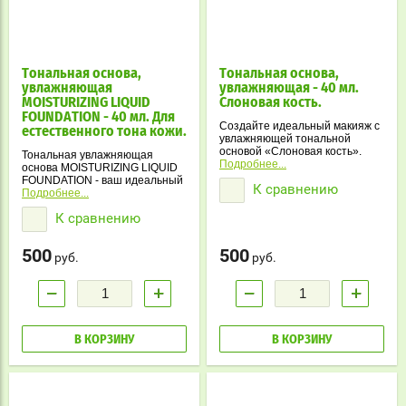
Тональная основа,
Тональная основа,
увлажняющая
увлажняющая - 40 мл.
MOISTURIZING LIQUID
Слоновая кость.
FOUNDATION - 40 мл. Для
Создайте идеальный макияж с
естественного тона кожи.
увлажняющей тональной
основой «Слоновая кость».
Тональная увлажняющая
Легкая текстура, стойкое
Подробнее...
основа MOISTURIZING LIQUID
покрытие и увлажняющий
FOUNDATION - ваш идеальный
К сравнению
эффект для любого типа кожи.
спутник для создания
Подробнее...
безупречного макияжа.
К сравнению
Стойкая, легкая текстура и
приятный запах, подходят для
любого типа кожи.
500
500
руб.
руб.
−
+
−
+
В КОРЗИНУ
В КОРЗИНУ