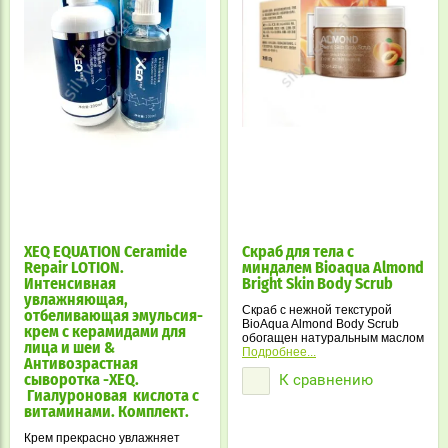
XEQ EQUATION Ceramide
Скраб для тела с
Repair LOTION.
миндалем Bioaqua Almond
Интенсивная
Bright Skin Body Scrub
увлажняющая,
Скраб с нежной текстурой
отбеливающая эмульсия-
BioAqua Almond Body Scrub
крем с керамидами для
обогащен натуральным маслом
лица и шеи &
миндаля, который известен
Подробнее...
Антивозрастная
питательными свойствами и
К сравнению
сыворотка -XEQ.
поможет Вашей коже стать
более подтянутой и здоровой!
Гиалуроновая кислота с
витаминами. Комплект.
Крем прекрасно увлажняет