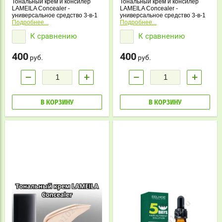
Тональный крем и консилер
Тональный крем и консилер
LAMEILA Concealer -
LAMEILA Concealer -
универсальное средство 3-в-1
универсальное средство 3-в-1
для идеальной кожи.
Подробнее...
для идеальной кожи.
Подробнее...
Увлажняет, корректирует
Увлажняет, корректирует
К сравнению
К сравнению
форму лица и создает ровный,
форму лица и создает ровный,
бархатистый тон без изъянов.
бархатистый тон без изъянов.
400
400
руб.
руб.
−
+
−
+
В КОРЗИНУ
В КОРЗИНУ