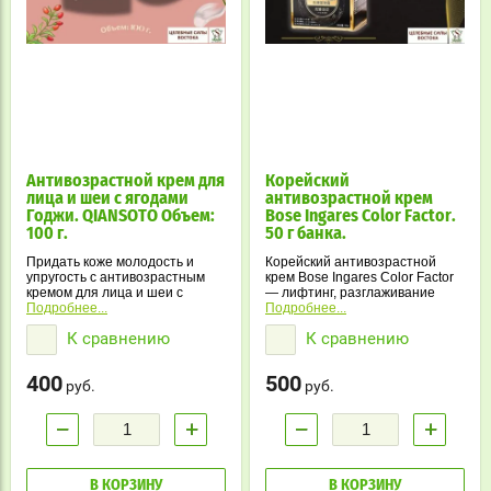
Антивозрастной крем для
Корейский
лица и шеи с ягодами
антивозрастной крем
Годжи. QIANSOTO Объем:
Bose Ingares Color Factor.
100 г.
50 г банка.
Придать коже молодость и
Корейский антивозрастной
упругость с антивозрастным
крем Bose Ingares Color Factor
кремом для лица и шеи с
— лифтинг, разглаживание
ягодами Годжи и гиалуроновой
Подробнее...
морщин и интенсивное
Подробнее...
кислотой от QIANSOTO.
увлажнение.
К сравнению
К сравнению
Ухоженная и подтянутая кожа
без усилий!
400
500
руб.
руб.
−
+
−
+
В КОРЗИНУ
В КОРЗИНУ